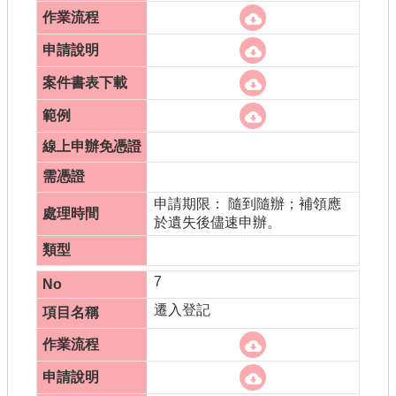
申請期限： 隨到隨辦；補領應
於遺失後儘速申辦。
7
遷入登記