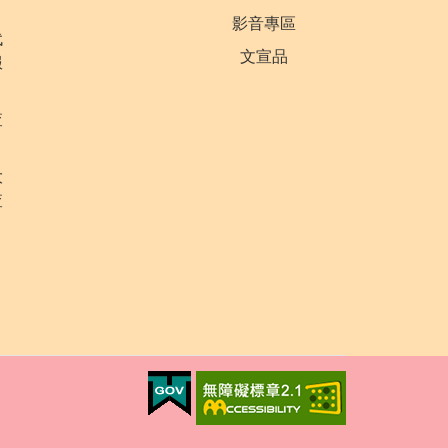
影音專區
代
文宣品
服
查
大
查