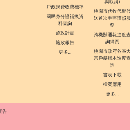
與取消)
戶政規費收費標準
桃園市代收代辦
國民身分證補換資
送首次申辦護照
料查詢
務
施政計畫
跨機關通報進度
詢網頁
施政報告
桃園市政府各區
更多...
宗戶籍謄本進度
詢
書表下載
檔案應用
更多...
宣告