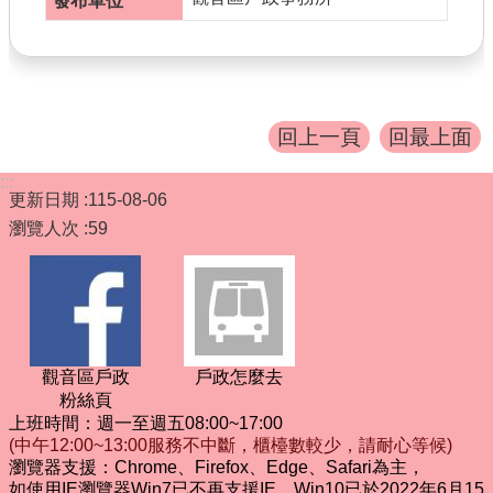
書表下載
門牌查詢
回首頁
回上一頁
回最上面
網站導覽
:::
市政信箱
更新日期
115-08-06
瀏覽人次
59
常見問題
English
桃園市政府
觀音區戶政
戶政怎麼去
隱私權政策
粉絲頁
上班時間：週一至週五08:00~17:00
網站安全政策
(中午12:00~13:00服務不中斷，櫃檯數較少，請耐心等候)
瀏覽器支援：Chrome、Firefox、Edge、Safari為主，
政府網站資料開放宣告
如使用IE瀏覽器Win7已不再支援IE，Win10已於2022年6月15