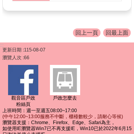
書表下載
門牌查詢
回首頁
回上一頁
回最上面
網站導覽
:::
更新日期
115-08-07
市政信箱
瀏覽人次
66
常見問題
English
桃園市政府
觀音區戶政
戶政怎麼去
隱私權政策
粉絲頁
上班時間：週一至週五08:00~17:00
網站安全政策
(中午12:00~13:00服務不中斷，櫃檯數較少，請耐心等候)
瀏覽器支援：Chrome、Firefox、Edge、Safari為主，
政府網站資料開放宣告
如使用IE瀏覽器Win7已不再支援IE，Win10已於2022年6月15