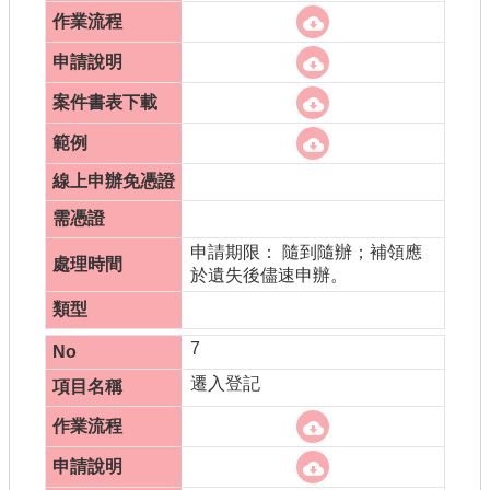
申請期限： 隨到隨辦；補領應
於遺失後儘速申辦。
7
遷入登記