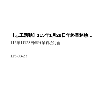
如果您也熱心公益、喜歡與人互動，歡迎加入觀音
戶政志工行列，一起協助洽公引導、業務諮詢、關
懷服務及各項宣導活動，用您的熱忱陪伴民眾、傳
遞溫暖，讓戶政服務更貼心、更有溫度。📌觀音戶
政志工熱情招募中！歡迎年滿18歲、具服務熱忱、
身心健康，願意投入志願服務的民眾踴躍報名，一
【志工活動】115年1月28日年終業務檢討會
起成為觀音戶政大家庭的一份子，攜手打造友善、
溫暖的服務環境。
115年1月28日年終業務檢討會
115-03-23