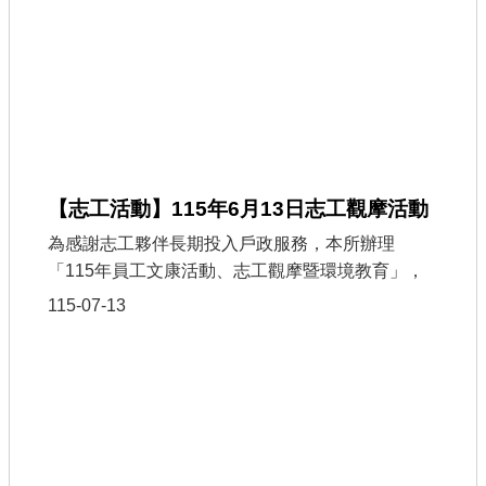
書表下載
門牌查詢
回首頁
網站導覽
市政信箱
【志工活動】115年6月13日志工觀摩活動
常見問題
為感謝志工夥伴長期投入戶政服務，本所辦理
「115年員工文康活動、志工觀摩暨環境教育」，
English
由同仁與志工共同前往后里環保（拼布）公園、國
115-07-13
桃園市政府
立自然科學博物館參訪，透過環境教育課程、生態
體驗及交流互動，增進環境永續觀念，也在輕鬆愉
隱私權政策
快的氛圍中凝聚團隊情誼。活動結合文康、志工觀
摩及環境教育，讓大家在學習中成長、在交流中累
網站安全政策
積情感，為未來持續提供優質戶政服務注入更多能
量。❤️每一份溫暖的服務，都因志工而更加完整。
政府網站資料開放宣告