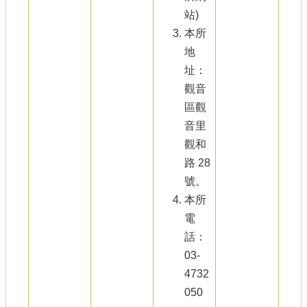
站)
本所
地
址：
觀音
區觀
音里
觀和
路 28
號。
本所
電
話：
03-
4732
050