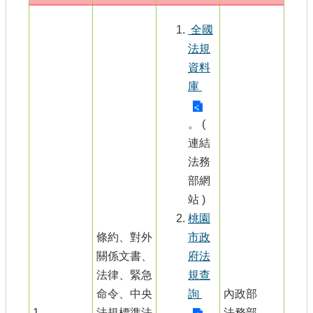
書表下載
全國
門牌查詢
法規
回首頁
資料
庫
網站導覽
市政信箱
。 (
連結
常見問題
法務
English
部網
站 )
桃園市政府
桃園
條約、對外
市政
隱私權政策
關係文書、
府法
網站安全政策
法律、緊急
規查
命令、中央
詢
內政部
政府網站資料開放宣告
1
法規標準法
法務部