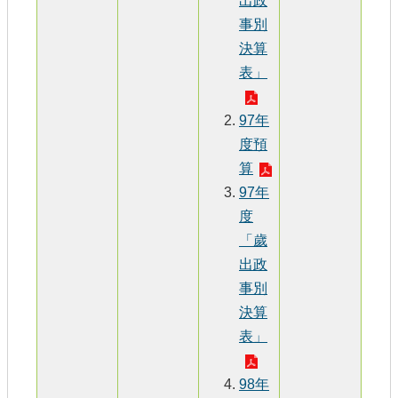
出政
事別
決算
表」
97年
度預
算
97年
度
「歲
出政
事別
決算
表」
98年