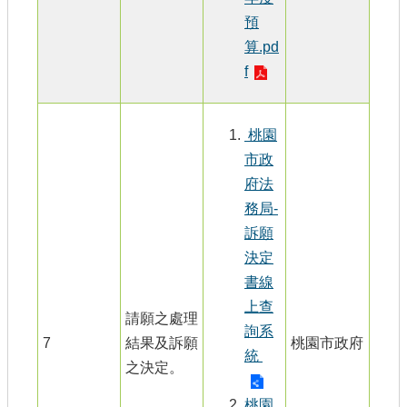
預
算.pd
f
桃園
市政
府法
務局-
訴願
決定
書線
上查
請願之處理
詢系
7
結果及訴願
桃園市政府
統
之決定。
桃園