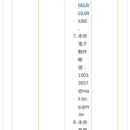
hro.ty
cg.go
v.tw/
。
本所
電子
郵件
帳
號：
1003
3657
@ma
il.tyc
g.gov
.tw
本所