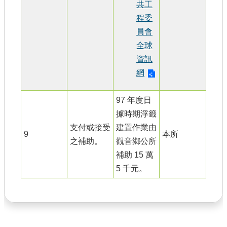
共工
程委
員會
全球
資訊
網
97 年度日
據時期浮籤
支付或接受
建置作業由
9
本所
之補助。
觀音鄉公所
補助 15 萬
5 千元。