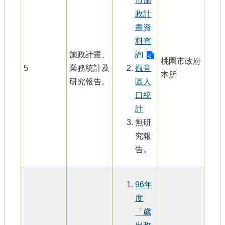
市施
政計
畫資
料查
施政計畫、
詢
桃園市政府
5
業務統計及
觀音
本所
研究報告。
區人
口統
計
無研
究報
告。
96年
度
「歲