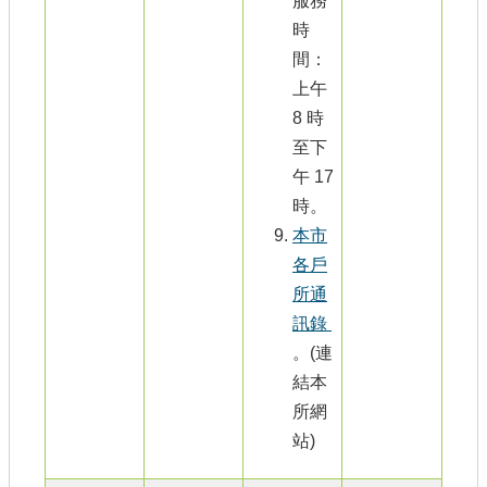
服務
時
間：
上午
8 時
至下
午 17
時。
本市
各戶
所通
訊錄
。(連
結本
所網
站)