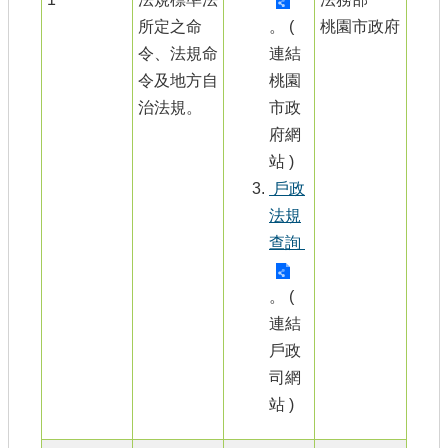
所定之命
。 (
桃園市政府
令、法規命
連結
令及地方自
桃園
治法規。
市政
府網
站 )
戶政
法規
查詢
。 (
連結
戶政
司網
站 )