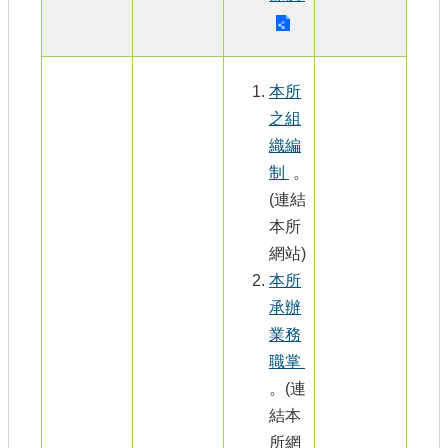
本所
之組
織編
制
。
(連結
本所
網站)
本所
承辦
業務
職掌
。(連
結本
所網