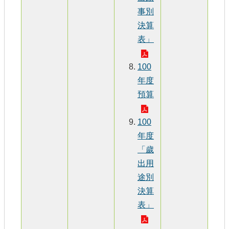
事別
決算
表」
100
年度
預算
100
年度
「歲
出用
途別
決算
表」