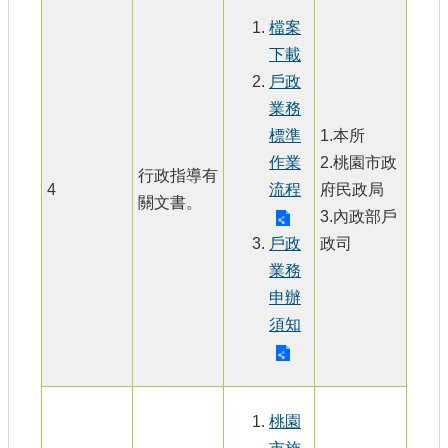
檔案
下載
戶政
業務
標準
1.本所
作業
2.桃園市政
行政指導有
4
流程
府民政局
關文書。
3.內政部戶
戶政
政司
業務
申辦
須知
桃園