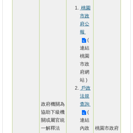
桃園
市政
府公
報
(
連結
桃園
市政
府網
站 )
戶政
法規
政府機關為
查詢
協助下級機
(
關或屬官統
連結
一解釋法
內政
桃園市政府