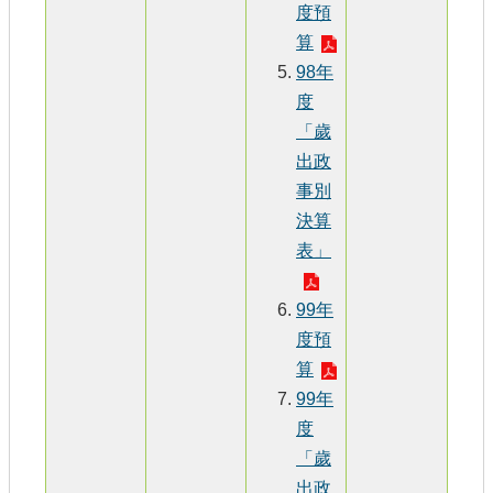
度預
算
98年
度
「歲
出政
事別
決算
表」
99年
度預
算
99年
度
「歲
出政