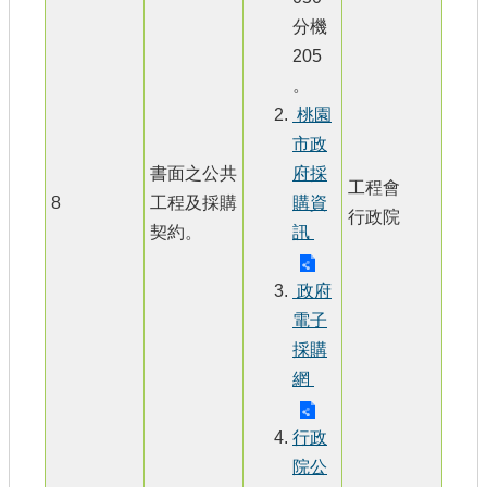
分機
205
。
桃園
市政
書面之公共
府採
工程會
8
工程及採購
購資
行政院
契約。
訊
政府
電子
採購
網
行政
院公