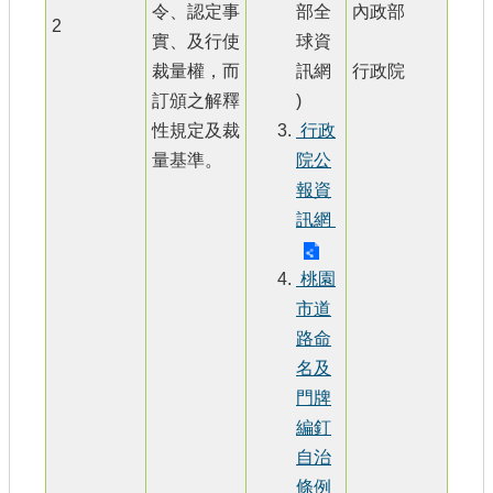
令、認定事
部全
內政部
2
實、及行使
球資
裁量權，而
訊網
行政院
訂頒之解釋
)
性規定及裁
行政
量基準。
院公
報資
訊網
桃園
市道
路命
名及
門牌
編釘
自治
條例