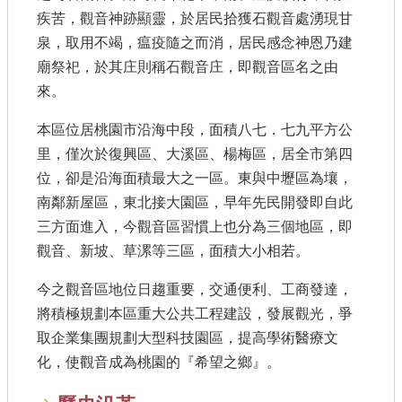
書表下載
疾苦，觀音神跡顯靈，於居民拾獲石觀音處湧現甘
門牌查詢
泉，取用不竭，瘟疫隨之而消，居民感念神恩乃建
廟祭祀，於其庄則稱石觀音庄，即觀音區名之由
回首頁
來。
網站導覽
本區位居桃園市沿海中段，面積八七．七九平方公
里，僅次於復興區、大溪區、楊梅區，居全市第四
市政信箱
位，卻是沿海面積最大之一區。東與中壢區為壤，
常見問題
南鄰新屋區，東北接大園區，早年先民開發即自此
三方面進入，今觀音區習慣上也分為三個地區，即
English
觀音、新坡、草漯等三區，面積大小相若。
桃園市政府
今之觀音區地位日趨重要，交通便利、工商發達，
隱私權政策
將積極規劃本區重大公共工程建設，發展觀光，爭
取企業集團規劃大型科技園區，提高學術醫療文
網站安全政策
化，使觀音成為桃園的『希望之鄉』。
政府網站資料開放宣告