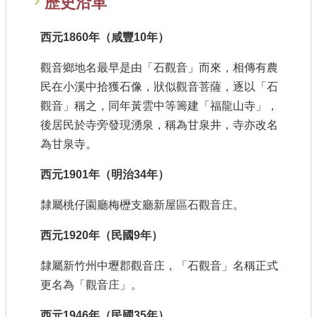
歷史沿革
西元1860年（咸豐10年）
觀音鄉地名最早是由「石觀音」而來，相傳有農
民在小溪中拾獲石像，狀似觀音菩薩，逐以「石
觀音」稱之，同年黃雲中等籌建「福龍山寺」，
後居民於寺旁發現湧泉，稱為甘泉井，寺亦改名
為甘泉寺。
西元1901年（明治34年）
隸屬桃仔園廳梅櫪支廳新屋區石觀音庄。
西元1920年（民國9年）
隸屬新竹州中壢郡觀音庄，「石觀音」名稱正式
更名為「觀音庄」。
西元1946年（民國35年）