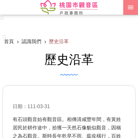
跳到主要內容區塊
:::
進階搜尋
:::
首頁
認識我們
歷史沿革
認識我們
歷史沿革
訊息公告
申辦須知
業務資訊
便民服務
日期：111-03-31
機關通訊錄
有石頭觀音始有觀音區。相傳清咸豐年間，有黃姓
政府資訊公開
居民於耕作途中，拾獲一天然石像貌似觀音，因稱
之為石觀音。斯時長年乾旱不雨、瘟疫橫行，百姓