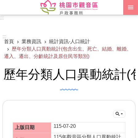
跳到主要內容區塊
:::
進階搜尋
:::
首頁
業務資訊
統計資訊-人口統計
認識我們
歷年分類人口異動統計(包含出生、死亡、結婚、離婚、
遷入、遷出、分齡統計及原住民等類別)
訊息公告
歷年分類人口異動統計(
申辦須知
業務資訊
便民服務
機關通訊錄
政府資訊公開
115-07-20
115年觀音區分類人口異動統計