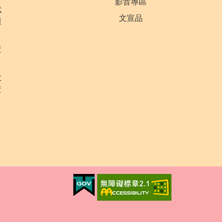
影音專區
代
文宣品
服
查
大
查