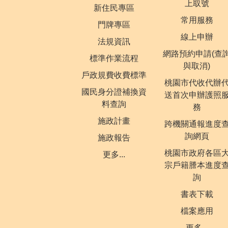
上取號
新住民專區
常用服務
門牌專區
線上申辦
法規資訊
網路預約申請(查
標準作業流程
與取消)
戶政規費收費標準
桃園市代收代辦
國民身分證補換資
送首次申辦護照
料查詢
務
施政計畫
跨機關通報進度
詢網頁
施政報告
桃園市政府各區
更多...
宗戶籍謄本進度
詢
書表下載
檔案應用
更多...