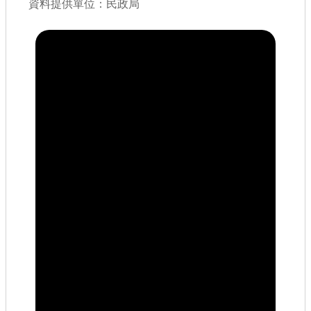
書表下載
資料提供單位：民政局
門牌查詢
回首頁
網站導覽
市政信箱
常見問題
English
桃園市政府
隱私權政策
網站安全政策
政府網站資料開放宣告