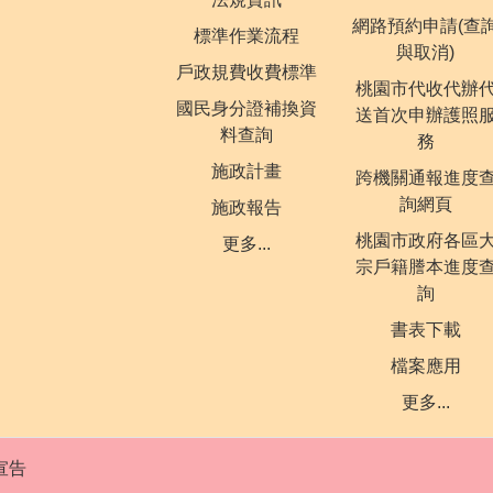
網路預約申請(查
標準作業流程
與取消)
戶政規費收費標準
桃園市代收代辦
國民身分證補換資
送首次申辦護照
料查詢
務
施政計畫
跨機關通報進度
詢網頁
施政報告
桃園市政府各區
更多...
宗戶籍謄本進度
詢
書表下載
檔案應用
更多...
宣告