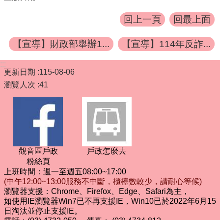
回上一頁
回最上面
【宣導】財政部舉辦1...
【宣導】114年反詐...
:::
更新日期
115-08-06
瀏覽人次
41
觀音區戶政
戶政怎麼去
粉絲頁
上班時間：週一至週五08:00~17:00
(中午12:00~13:00服務不中斷，櫃檯數較少，請耐心等候)
瀏覽器支援：Chrome、Firefox、Edge、Safari為主，
如使用IE瀏覽器Win7已不再支援IE，Win10已於2022年6月15
日淘汰並停止支援IE。